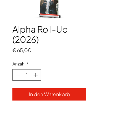
Alpha Roll-Up
(2026)
Preis
€ 65,00
Anzahl
*
In den Warenkorb
Perfekte Alpha Werbung für
innen und außen.
200cm x 85cm
Aus robustem Material und