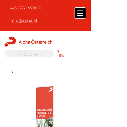
+43 677 61690626
info@alpha.at
Alpha Österreich
Suche...