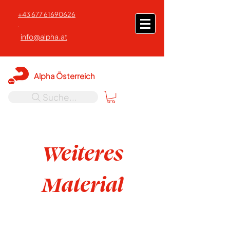
+43 677 61690626
info@alpha.at
Alpha Österreich
Suche...
Weiteres
Material