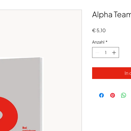
Alpha Tea
Preis
€ 5,10
Anzahl
*
In