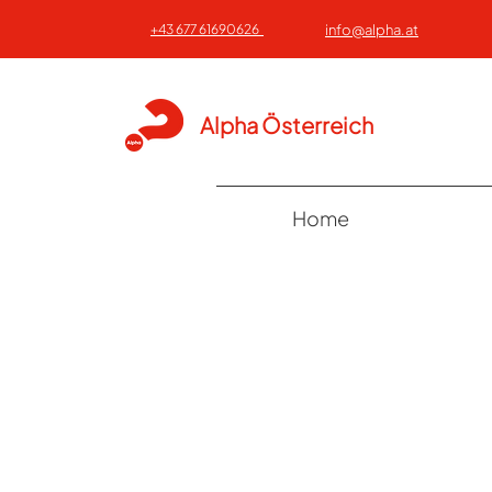
+43 677 61690626
info@alpha.at
Alpha Österreich
Home