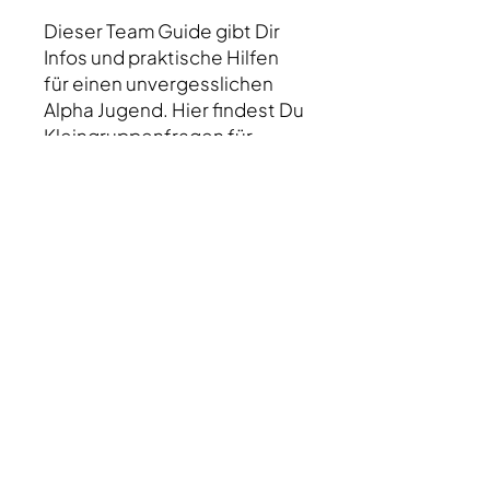
Dieser Team Guide gibt Dir
Infos und praktische Hilfen
für einen unvergesslichen
Alpha Jugend. Hier findest Du
Kleingruppenfragen für
jedes Thema, und Infos rund
um die Planung, Vorbereitung
und Durchführung.
Ein Must-have für jedes
Alpha Jugend Team.
68 Seiten, Heft
Version 2019
Impressum
*
Datenschutzrichtlinien