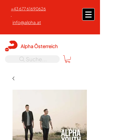
+43 677 61690626
info@alpha.at
Alpha Österreich
Suche...