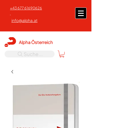
+43 677 61690626
info@alpha.at
Alpha Österreich
Suche...