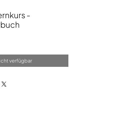
ernkurs -
rbuch
icht verfügbar