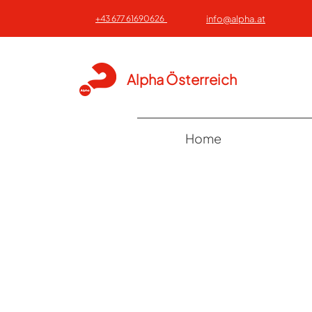
+43 677 61690626
info@alpha.at
Alpha Österreich
Home