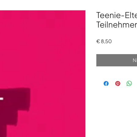
Teenie-Elt
Teilnehme
Preis
€ 8,50
N